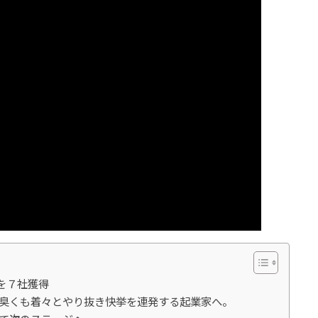
を７社獲得
泥臭くも着々とやり抜き快挙を連発する起業家へ。