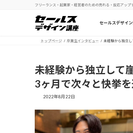
コ
ナ
フリーランス・起業家・経営者のための売れる・反応アップ
ン
ビ
テ
ゲ
セールスデザイン
ン
ー
ツ
シ
へ
ョ
トップページ
卒業生インタビュー
未経験から独立し
ス
ン
キ
に
ッ
移
未経験から独立して崖
プ
動
3ヶ月で次々と快挙
2022年8月22日