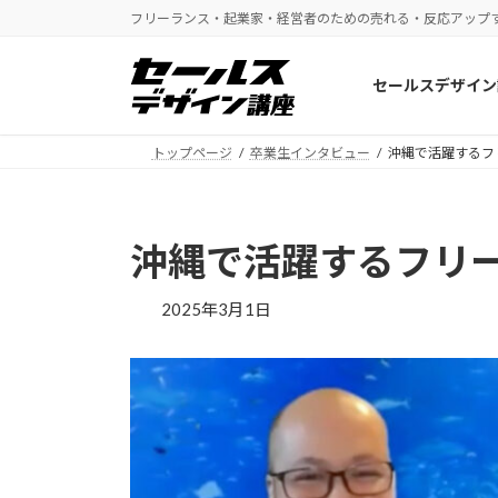
コ
ナ
フリーランス・起業家・経営者のための売れる・反応アップ
ン
ビ
テ
ゲ
セールスデザイン
ン
ー
ツ
シ
へ
ョ
トップページ
卒業生インタビュー
沖縄で活躍するフ
ス
ン
キ
に
ッ
移
沖縄で活躍するフリ
プ
動
2025年3月1日