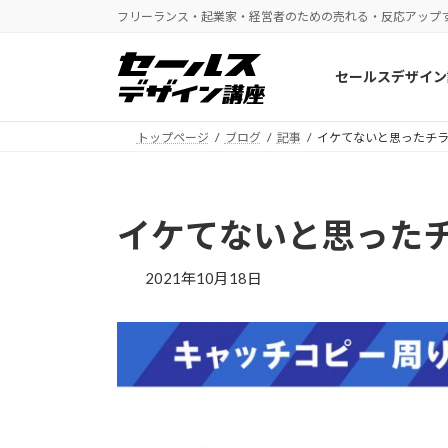
コ
ナ
フリーランス・起業家・経営者のための売れる・反応アップ
ン
ビ
テ
ゲ
セールスデザイン
ン
ー
ツ
シ
へ
ョ
トップページ
ブログ
記事
イケてないと思ったチ
ス
ン
キ
に
ッ
移
イケてないと思った
プ
動
2021年10月18日