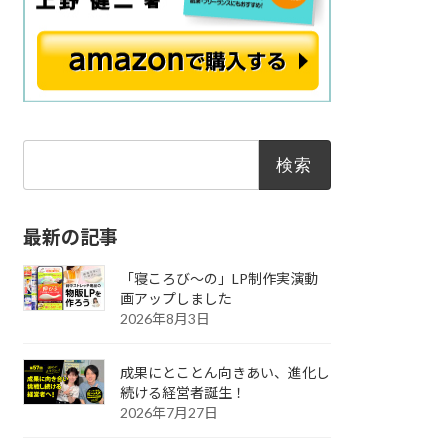
検
索:
最新の記事
「寝ころび～の」LP制作実演動
画アップしました
2026年8月3日
成果にとことん向きあい、進化し
続ける経営者誕生！
2026年7月27日