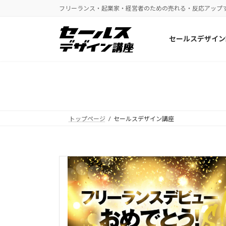
コ
ナ
フリーランス・起業家・経営者のための売れる・反応アップ
ン
ビ
テ
ゲ
セールスデザイン
ン
ー
ツ
シ
へ
ョ
ス
ン
キ
に
ッ
移
プ
動
トップページ
セールスデザイン講座