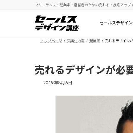
コ
ナ
フリーランス・起業家・経営者のための売れる・反応アップ
ン
ビ
テ
ゲ
セールスデザイン
ン
ー
ツ
シ
へ
ョ
トップページ
受講生の声
起業家
売れるデザイン
ス
ン
キ
に
ッ
移
売れるデザインが必
プ
動
2019年8月6日