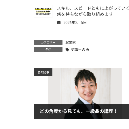
スキル、スピードともに上がってい
感を持ちながら取り組めます
2026年2月5日
起業家
カテゴリー
受講生の声
タグ
前の記事
どの角度から見ても、一級品の講座！
2019年8月6日