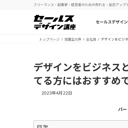
コ
ナ
フリーランス・起業家・経営者のための売れる・反応アップ
ン
ビ
テ
ゲ
セールスデザイン
ン
ー
ツ
シ
へ
ョ
トップページ
受講生の声
会社員
デザインをビジ
ス
ン
キ
に
ッ
移
デザインをビジネス
プ
動
てる方にはおすすめ
2023年4月22日
パー
目次