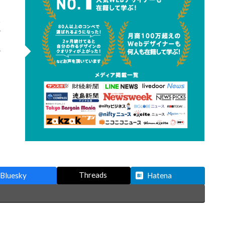
Threads
Bluesky
Hatena