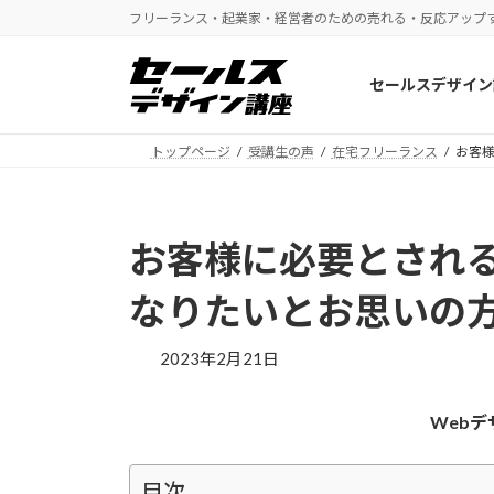
コ
ナ
フリーランス・起業家・経営者のための売れる・反応アップ
ン
ビ
テ
ゲ
セールスデザイン
ン
ー
ツ
シ
へ
ョ
トップページ
受講生の声
在宅フリーランス
お客
ス
ン
キ
に
ッ
移
お客様に必要とされ
プ
動
なりたいとお思いの
2023年2月21日
Web
目次