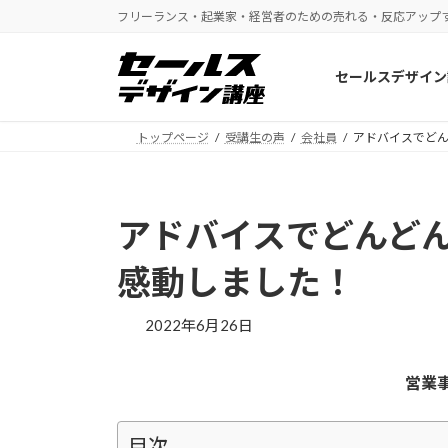
コ
ナ
フリーランス・起業家・経営者のための売れる・反応アップ
ン
ビ
テ
ゲ
セールスデザイン
ン
ー
ツ
シ
へ
ョ
トップページ
受講生の声
会社員
アドバイスでど
ス
ン
キ
に
ッ
移
アドバイスでどんど
プ
動
感動しました！
2022年6月26日
営業
目次