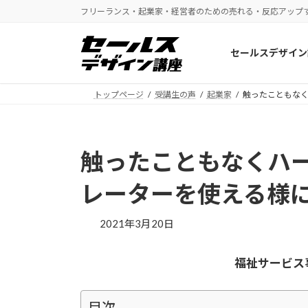
コ
ナ
フリーランス・起業家・経営者のための売れる・反応アップ
ン
ビ
テ
ゲ
セールスデザイン
ン
ー
ツ
シ
へ
ョ
トップページ
受講生の声
起業家
触ったこともな
ス
ン
キ
に
ッ
移
触ったこともなくハ
プ
動
レーターを使える様
2021年3月20日
福祉サービス
目次