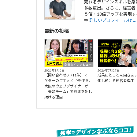
売れるデザインスキルを身
多数輩出。さらに、経営者
５倍・10倍アップを実現す
⇒
詳しいプロフィールはこ
最新の投稿
卒業生インタビュー
2026年8月6日
2026年7月27日
【問い合わせ0→11件】マー
成果にとことん向きあ
ケターのご主人とLPを作る、
化し続ける経営者誕生
大阪のウェブデザイナーが
「夫婦チーム」で成果を出し
続ける理由