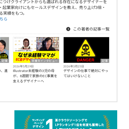
につけクライアントからも選ばれる存在になるデザイナーを
・起業家向けにもセールスデザインを教え、売り上げ3倍・
る実績をもつ。
ちら
この著者の記事一覧
記事
記事
卒業生インタビュー
2026年3月25日
2026年5月29日
デザインの仕事で絶対にやっ
い、進
Illustrator未経験の3児の母
てはいけないこと
！
が、8週間で家族のEC事業を
支えるデザイナーへ