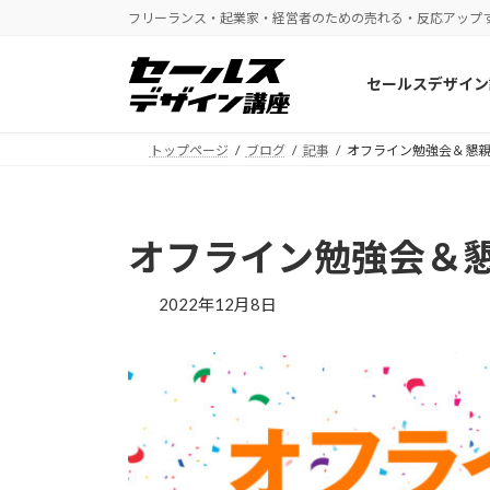
コ
ナ
フリーランス・起業家・経営者のための売れる・反応アップ
ン
ビ
テ
ゲ
セールスデザイン
ン
ー
ツ
シ
へ
ョ
トップページ
ブログ
記事
オフライン勉強会＆懇
ス
ン
キ
に
ッ
移
オフライン勉強会＆
プ
動
2022年12月8日