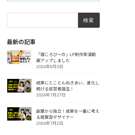
検
索:
最新の記事
「寝ころび～の」LP制作実演動
画アップしました
2026年8月3日
成果にとことん向きあい、進化し
続ける経営者誕生！
2026年7月27日
副業から独立！成果を一番に考え
る提案型デザイナー
2026年7月2日