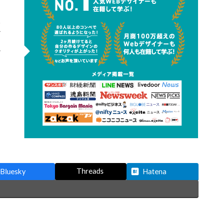
Threads
Bluesky
Hatena