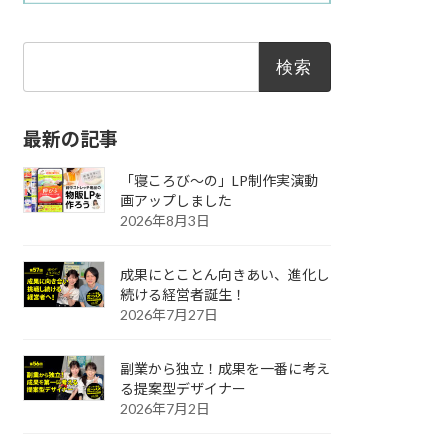
検
索:
最新の記事
「寝ころび～の」LP制作実演動
画アップしました
2026年8月3日
成果にとことん向きあい、進化し
続ける経営者誕生！
2026年7月27日
副業から独立！成果を一番に考え
る提案型デザイナー
2026年7月2日