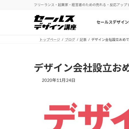
コ
ナ
フリーランス・起業家・経営者のための売れる・反応アップ
ン
ビ
テ
ゲ
セールスデザイン
ン
ー
ツ
シ
へ
ョ
トップページ
ブログ
記事
デザイン会社設立おめて
ス
ン
キ
に
ッ
移
デザイン会社設立おめ
プ
動
2020年11月24日