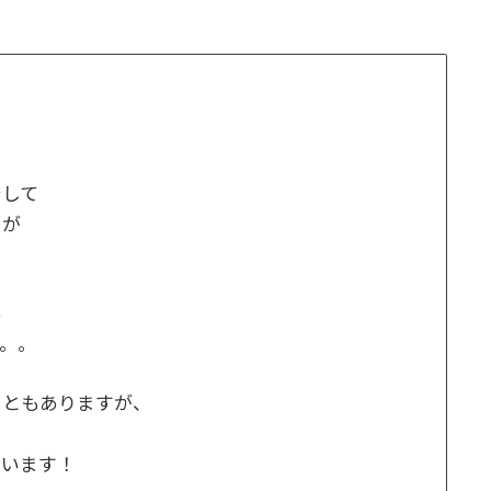
でして
ーが
も
。。
こともありますが、
ています！